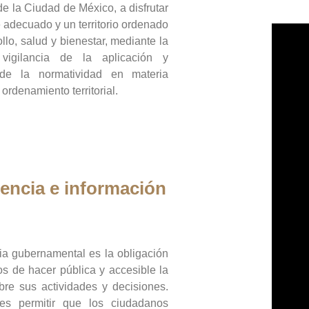
de la Ciudad de México, a disfrutar
 adecuado y un territorio ordenado
llo, salud y bienestar, mediante la
vigilancia de la aplicación y
 de la normatividad en materia
 ordenamiento territorial.
encia e información
ia gubernamental es la obligación
os de hacer pública y accesible la
bre sus actividades y decisiones.
es permitir que los ciudadanos