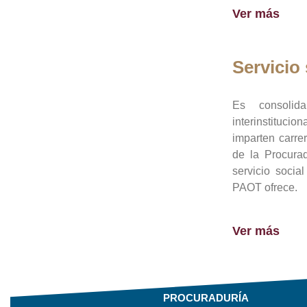
Ver más
Servicio 
Es consolid
interinstituci
imparten carre
de la Procura
servicio socia
PAOT ofrece.
Ver más
PROCURADURÍA