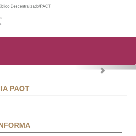
lico Descentralizado/PAOT
s
a
Next
IA PAOT
INFORMA