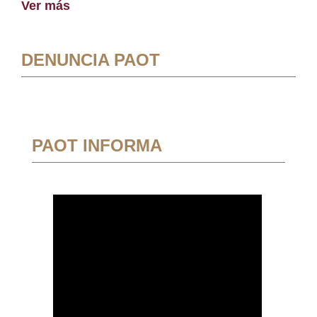
Ver más
DENUNCIA PAOT
PAOT INFORMA