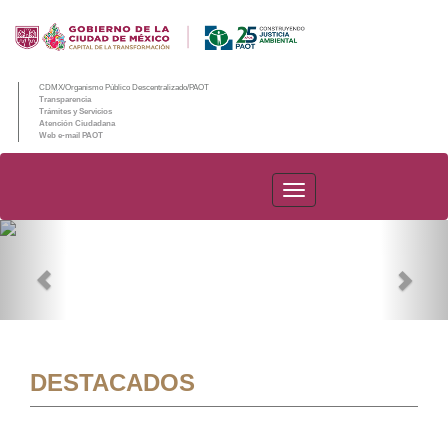
CDMX/Organismo Público Descentralizado/PAOT
Transparencia
Trámites y Servicios
Atención Ciudadana
Web e-mail PAOT
PAOT
Previous
Nex
DESTACADOS