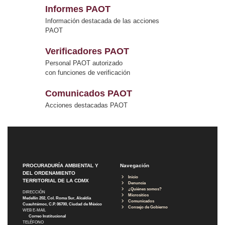
Informes PAOT
Información destacada de las acciones
PAOT
Verificadores PAOT
Personal PAOT autorizado
con funciones de verificación
Comunicados PAOT
Acciones destacadas PAOT
PROCURADURÍA AMBIENTAL Y
Navegación
DEL ORDENAMIENTO
Inicio
TERRITORIAL DE LA CDMX
Denuncia
¿Quiénes somos?
DIRECCIÓN
Micrositios
Medellín 202, Col. Roma Sur, Alcaldía
Comunicados
Cuauhtémoc, C.P. 06700, Ciudad de México
Consejo de Gobierno
WEB E-MAIL
Correo Institucional
TELÉFONO