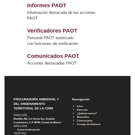
Informes PAOT
Información destacada de las acciones
PAOT
Verificadores PAOT
Personal PAOT autorizado
con funciones de verificación
Comunicados PAOT
Acciones destacadas PAOT
PROCURADURÍA AMBIENTAL Y
Navegación
DEL ORDENAMIENTO
Inicio
TERRITORIAL DE LA CDMX
Denuncia
¿Quiénes somos?
DIRECCIÓN
Micrositios
Medellín 202, Col. Roma Sur, Alcaldía
Comunicados
Cuauhtémoc, C.P. 06700, Ciudad de México
Consejo de Gobierno
WEB E-MAIL
Correo Institucional
TELÉFONO