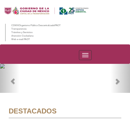
CDMX/Organismo Público Descentralizado/PAOT
Transparencia
Trámites y Servicios
Atención Ciudadana
Web e-mail PAOT
PAOT
Previous
Nex
DESTACADOS