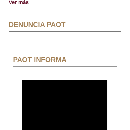
Ver más
DENUNCIA PAOT
PAOT INFORMA