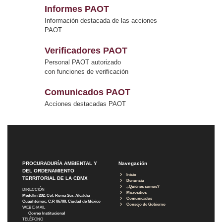
Informes PAOT
Información destacada de las acciones
PAOT
Verificadores PAOT
Personal PAOT autorizado
con funciones de verificación
Comunicados PAOT
Acciones destacadas PAOT
PROCURADURÍA AMBIENTAL Y
Navegación
DEL ORDENAMIENTO
Inicio
TERRITORIAL DE LA CDMX
Denuncia
¿Quiénes somos?
DIRECCIÓN
Micrositios
Medellín 202, Col. Roma Sur, Alcaldía
Comunicados
Cuauhtémoc, C.P. 06700, Ciudad de México
Consejo de Gobierno
WEB E-MAIL
Correo Institucional
TELÉFONO