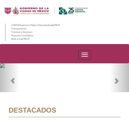
CDMX/Organismo Público Descentralizado/PAOT
Transparencia
Trámites y Servicios
Atención Ciudadana
Web e-mail PAOT
PAOT
Previous
Nex
DESTACADOS