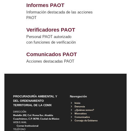
Informes PAOT
Información destacada de las acciones
PAOT
Verificadores PAOT
Personal PAOT autorizado
con funciones de verificación
Comunicados PAOT
Acciones destacadas PAOT
PROCURADURÍA AMBIENTAL Y
Navegación
DEL ORDENAMIENTO
Inicio
TERRITORIAL DE LA CDMX
Denuncia
¿Quiénes somos?
DIRECCIÓN
Micrositios
Medellín 202, Col. Roma Sur, Alcaldía
Comunicados
Cuauhtémoc, C.P. 06700, Ciudad de México
Consejo de Gobierno
WEB E-MAIL
Correo Institucional
TELÉFONO