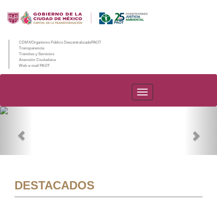
CDMX/Organismo Público Descentralizado/PAOT
Transparencia
Trámites y Servicios
Atención Ciudadana
Web e-mail PAOT
PAOT
Previous
Nex
DESTACADOS