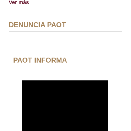
Ver más
DENUNCIA PAOT
PAOT INFORMA