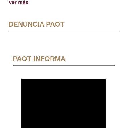
Ver más
DENUNCIA PAOT
PAOT INFORMA