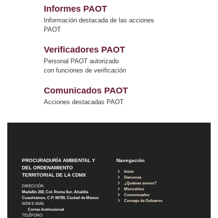
Informes PAOT
Información destacada de las acciones
PAOT
Verificadores PAOT
Personal PAOT autorizado
con funciones de verificación
Comunicados PAOT
Acciones destacadas PAOT
PROCURADURÍA AMBIENTAL Y
Navegación
DEL ORDENAMIENTO
Inicio
TERRITORIAL DE LA CDMX
Denuncia
¿Quiénes somos?
DIRECCIÓN
Micrositios
Medellín 202, Col. Roma Sur, Alcaldía
Comunicados
Cuauhtémoc, C.P. 06700, Ciudad de México
Consejo de Gobierno
WEB E-MAIL
Correo Institucional
TELÉFONO