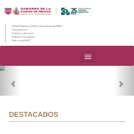
CDMX/Organismo Público Descentralizado/PAOT
Transparencia
Trámites y Servicios
Atención Ciudadana
Web e-mail PAOT
PAOT
Previous
Nex
DESTACADOS