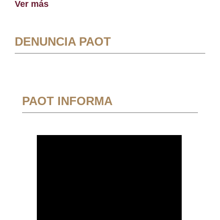
Ver más
DENUNCIA PAOT
PAOT INFORMA