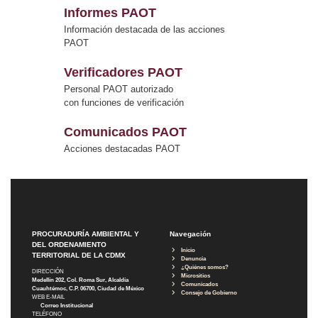
Informes PAOT
Información destacada de las acciones
PAOT
Verificadores PAOT
Personal PAOT autorizado
con funciones de verificación
Comunicados PAOT
Acciones destacadas PAOT
PROCURADURÍA AMBIENTAL Y
Navegación
DEL ORDENAMIENTO
Inicio
TERRITORIAL DE LA CDMX
Denuncia
¿Quiénes somos?
DIRECCIÓN
Micrositios
Medellín 202, Col. Roma Sur, Alcaldía
Comunicados
Cuauhtémoc, C.P. 06700, Ciudad de México
Consejo de Gobierno
WEB E-MAIL
Correo Institucional
TELÉFONO