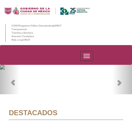
CDMX/Organismo Público Descentralizado/PAOT
Transparencia
Trámites y Servicios
Atención Ciudadana
Web e-mail PAOT
PAOT
Previous
Nex
DESTACADOS