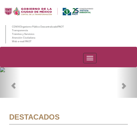
CDMX/Organismo Público Descentralizado/PAOT
Transparencia
Trámites y Servicios
Atención Ciudadana
Web e-mail PAOT
PAOT
Previous
Nex
DESTACADOS