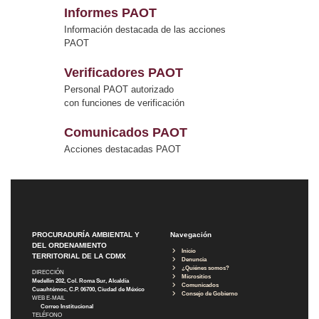
Informes PAOT
Información destacada de las acciones
PAOT
Verificadores PAOT
Personal PAOT autorizado
con funciones de verificación
Comunicados PAOT
Acciones destacadas PAOT
PROCURADURÍA AMBIENTAL Y
Navegación
DEL ORDENAMIENTO
Inicio
TERRITORIAL DE LA CDMX
Denuncia
¿Quiénes somos?
DIRECCIÓN
Micrositios
Medellín 202, Col. Roma Sur, Alcaldía
Comunicados
Cuauhtémoc, C.P. 06700, Ciudad de México
Consejo de Gobierno
WEB E-MAIL
Correo Institucional
TELÉFONO