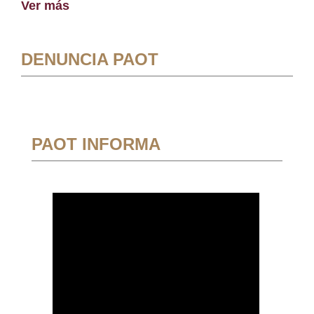
Ver más
DENUNCIA PAOT
PAOT INFORMA