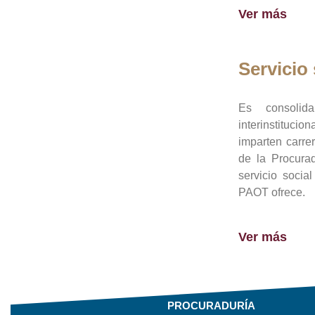
Ver más
Servicio 
Es consolid
interinstituci
imparten carre
de la Procura
servicio socia
PAOT ofrece.
Ver más
PROCURADURÍA