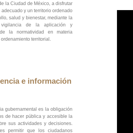
de la Ciudad de México, a disfrutar
 adecuado y un territorio ordenado
llo, salud y bienestar, mediante la
vigilancia de la aplicación y
 de la normatividad en materia
 ordenamiento territorial.
encia e información
ia gubernamental es la obligación
os de hacer pública y accesible la
bre sus actividades y decisiones.
es permitir que los ciudadanos