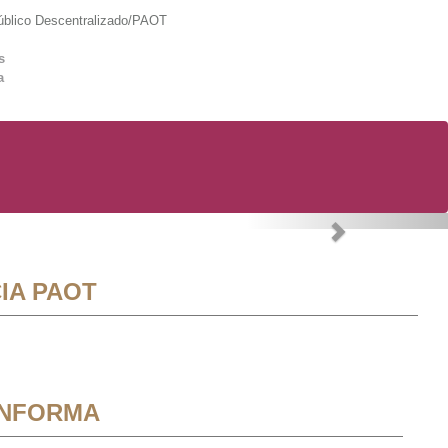
lico Descentralizado/PAOT
s
a
Next
IA PAOT
INFORMA