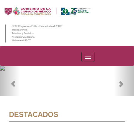
CDMX/Organismo Público Descentralizado/PAOT
Transparencia
Trámites y Servicios
Atención Ciudadana
Web e-mail PAOT
PAOT
Previous
Nex
DESTACADOS