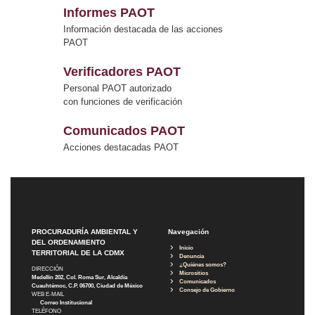
Informes PAOT
Información destacada de las acciones
PAOT
Verificadores PAOT
Personal PAOT autorizado
con funciones de verificación
Comunicados PAOT
Acciones destacadas PAOT
PROCURADURÍA AMBIENTAL Y
Navegación
DEL ORDENAMIENTO
Inicio
TERRITORIAL DE LA CDMX
Denuncia
¿Quiénes somos?
DIRECCIÓN
Micrositios
Medellín 202, Col. Roma Sur, Alcaldía
Comunicados
Cuauhtémoc, C.P. 06700, Ciudad de México
Consejo de Gobierno
WEB E-MAIL
Correo Institucional
TELÉFONO