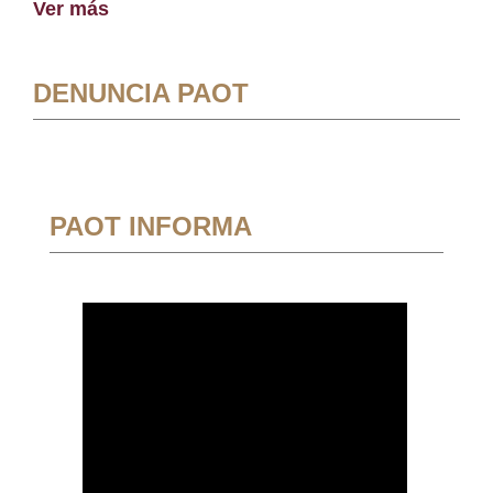
Ver más
DENUNCIA PAOT
PAOT INFORMA