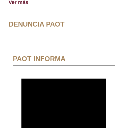
Ver más
DENUNCIA PAOT
PAOT INFORMA