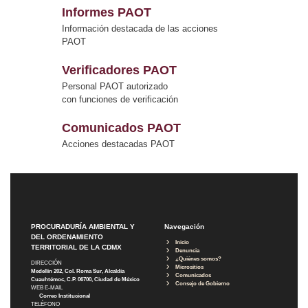
Informes PAOT
Información destacada de las acciones
PAOT
Verificadores PAOT
Personal PAOT autorizado
con funciones de verificación
Comunicados PAOT
Acciones destacadas PAOT
PROCURADURÍA AMBIENTAL Y
Navegación
DEL ORDENAMIENTO
Inicio
TERRITORIAL DE LA CDMX
Denuncia
¿Quiénes somos?
DIRECCIÓN
Micrositios
Medellín 202, Col. Roma Sur, Alcaldía
Comunicados
Cuauhtémoc, C.P. 06700, Ciudad de México
Consejo de Gobierno
WEB E-MAIL
Correo Institucional
TELÉFONO