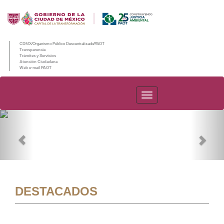
CDMX/Organismo Público Descentralizado/PAOT
Transparencia
Trámites y Servicios
Atención Ciudadana
Web e-mail PAOT
PAOT
Previous
Nex
DESTACADOS