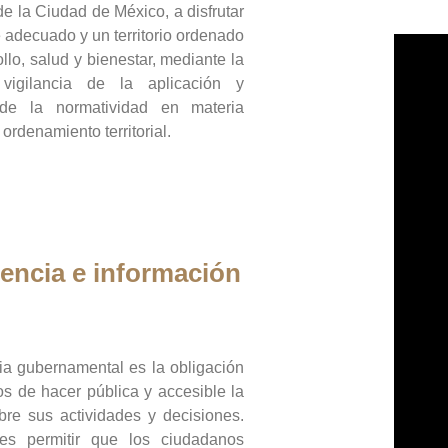
de la Ciudad de México, a disfrutar
 adecuado y un territorio ordenado
llo, salud y bienestar, mediante la
vigilancia de la aplicación y
 de la normatividad en materia
 ordenamiento territorial.
encia e información
ia gubernamental es la obligación
os de hacer pública y accesible la
bre sus actividades y decisiones.
es permitir que los ciudadanos