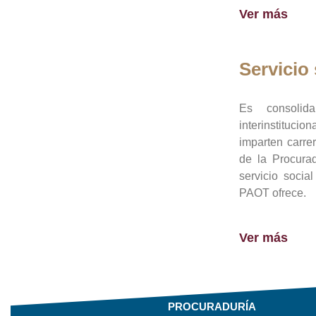
Ver más
Servicio 
Es consolid
interinstituci
imparten carre
de la Procura
servicio socia
PAOT ofrece.
Ver más
PROCURADURÍA