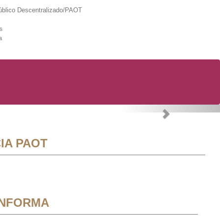
lico Descentralizado/PAOT
s
a
Next
IA PAOT
INFORMA