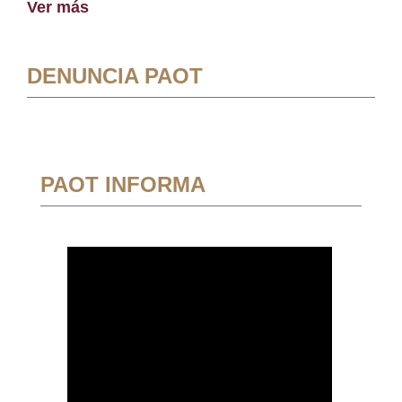
Ver más
DENUNCIA PAOT
PAOT INFORMA