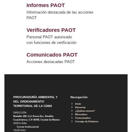
Informes PAOT
Información destacada de las acciones
PAOT
Verificadores PAOT
Personal PAOT autorizado
con funciones de verificación
Comunicados PAOT
Acciones destacadas PAOT
PROCURADURÍA AMBIENTAL Y
Navegación
DEL ORDENAMIENTO
Inicio
TERRITORIAL DE LA CDMX
Denuncia
¿Quiénes somos?
DIRECCIÓN
Micrositios
Medellín 202, Col. Roma Sur, Alcaldía
Comunicados
Cuauhtémoc, C.P. 06700, Ciudad de México
Consejo de Gobierno
WEB E-MAIL
Correo Institucional
TELÉFONO