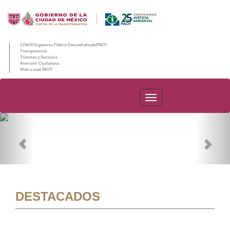
CDMX/Organismo Público Descentralizado/PAOT
Transparencia
Trámites y Servicios
Atención Ciudadana
Web e-mail PAOT
PAOT
Previous
Nex
DESTACADOS