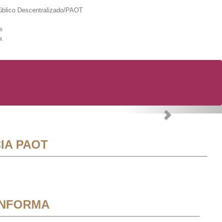
lico Descentralizado/PAOT
s
a
Next
IA PAOT
INFORMA