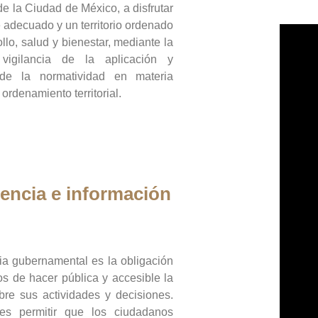
de la Ciudad de México, a disfrutar
 adecuado y un territorio ordenado
llo, salud y bienestar, mediante la
vigilancia de la aplicación y
 de la normatividad en materia
 ordenamiento territorial.
encia e información
ia gubernamental es la obligación
os de hacer pública y accesible la
bre sus actividades y decisiones.
es permitir que los ciudadanos