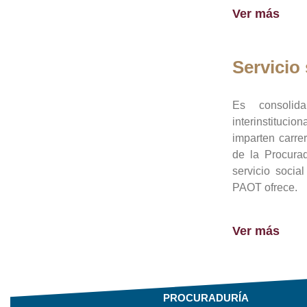
Ver más
Servicio 
Es consolid
interinstituci
imparten carre
de la Procura
servicio socia
PAOT ofrece.
Ver más
PROCURADURÍA