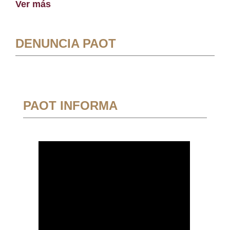
Ver más
DENUNCIA PAOT
PAOT INFORMA