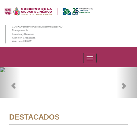
CDMX/Organismo Público Descentralizado/PAOT
Transparencia
Trámites y Servicios
Atención Ciudadana
Web e-mail PAOT
PAOT
Previous
Nex
DESTACADOS