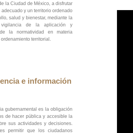
de la Ciudad de México, a disfrutar
 adecuado y un territorio ordenado
llo, salud y bienestar, mediante la
vigilancia de la aplicación y
 de la normatividad en materia
 ordenamiento territorial.
encia e información
ia gubernamental es la obligación
os de hacer pública y accesible la
bre sus actividades y decisiones.
es permitir que los ciudadanos