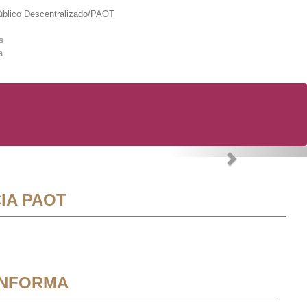
lico Descentralizado/PAOT
s
a
Next
IA PAOT
INFORMA