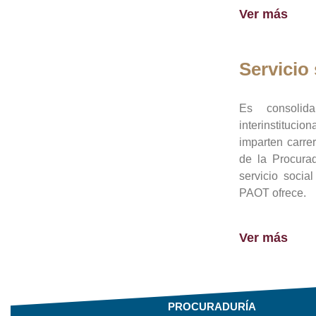
Ver más
Servicio 
Es consolid
interinstituci
imparten carre
de la Procura
servicio socia
PAOT ofrece.
Ver más
PROCURADURÍA