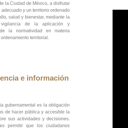
de la Ciudad de México, a disfrutar
 adecuado y un territorio ordenado
llo, salud y bienestar, mediante la
vigilancia de la aplicación y
 de la normatividad en materia
 ordenamiento territorial.
encia e información
ia gubernamental es la obligación
os de hacer pública y accesible la
bre sus actividades y decisiones.
es permitir que los ciudadanos