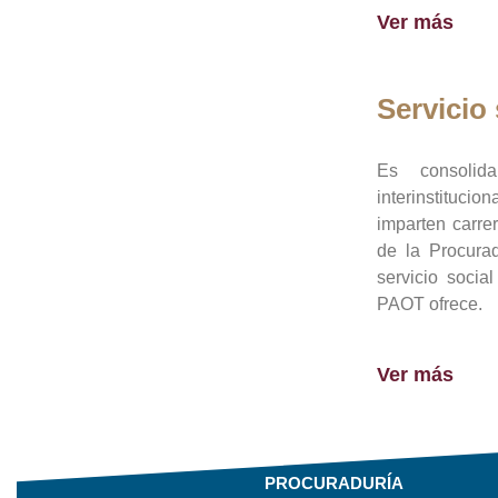
Ver más
Servicio 
Es consolid
interinstituci
imparten carre
de la Procura
servicio socia
PAOT ofrece.
Ver más
PROCURADURÍA