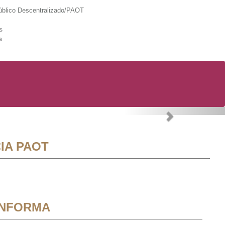
lico Descentralizado/PAOT
s
a
Next
IA PAOT
INFORMA