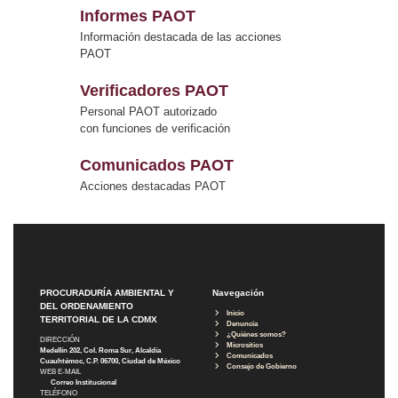
Informes PAOT
Información destacada de las acciones
PAOT
Verificadores PAOT
Personal PAOT autorizado
con funciones de verificación
Comunicados PAOT
Acciones destacadas PAOT
PROCURADURÍA AMBIENTAL Y
Navegación
DEL ORDENAMIENTO
Inicio
TERRITORIAL DE LA CDMX
Denuncia
¿Quiénes somos?
DIRECCIÓN
Micrositios
Medellín 202, Col. Roma Sur, Alcaldía
Comunicados
Cuauhtémoc, C.P. 06700, Ciudad de México
Consejo de Gobierno
WEB E-MAIL
Correo Institucional
TELÉFONO