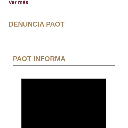
Ver más
DENUNCIA PAOT
PAOT INFORMA