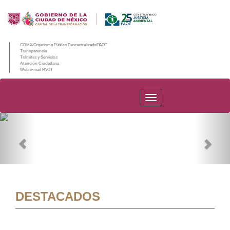
CDMX/Organismo Público Descentralizado/PAOT
Transparencia
Trámites y Servicios
Atención Ciudadana
Web e-mail PAOT
PAOT
Previous
Nex
DESTACADOS