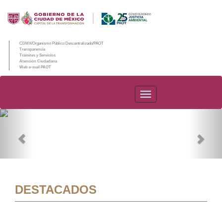
CDMX/Organismo Público Descentralizado/PAOT
Transparencia
Trámites y Servicios
Atención Ciudadana
Web e-mail PAOT
PAOT
Previous
Nex
DESTACADOS