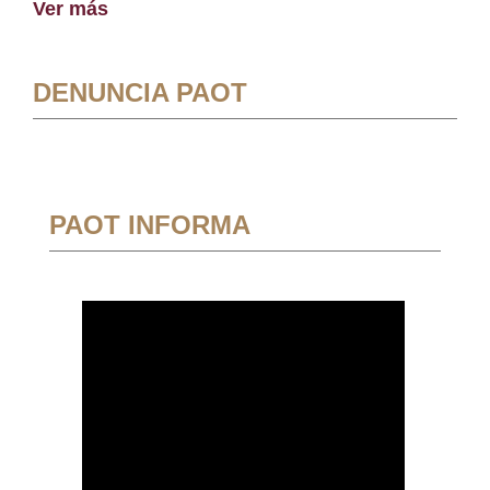
Ver más
DENUNCIA PAOT
PAOT INFORMA