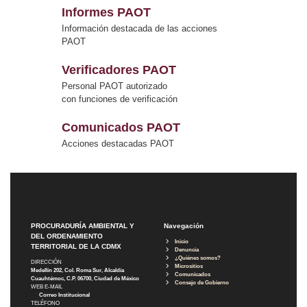
Informes PAOT
Información destacada de las acciones
PAOT
Verificadores PAOT
Personal PAOT autorizado
con funciones de verificación
Comunicados PAOT
Acciones destacadas PAOT
PROCURADURÍA AMBIENTAL Y
Navegación
DEL ORDENAMIENTO
Inicio
TERRITORIAL DE LA CDMX
Denuncia
¿Quiénes somos?
DIRECCIÓN
Micrositios
Medellín 202, Col. Roma Sur, Alcaldía
Comunicados
Cuauhtémoc, C.P. 06700, Ciudad de México
Consejo de Gobierno
WEB E-MAIL
Correo Institucional
TELÉFONO