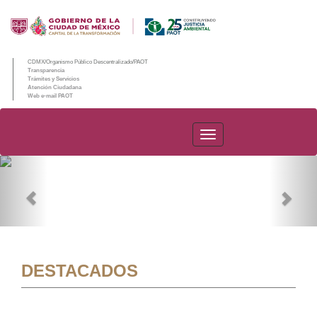
CDMX/Organismo Público Descentralizado/PAOT
Transparencia
Trámites y Servicios
Atención Ciudadana
Web e-mail PAOT
PAOT
Previous
Nex
DESTACADOS