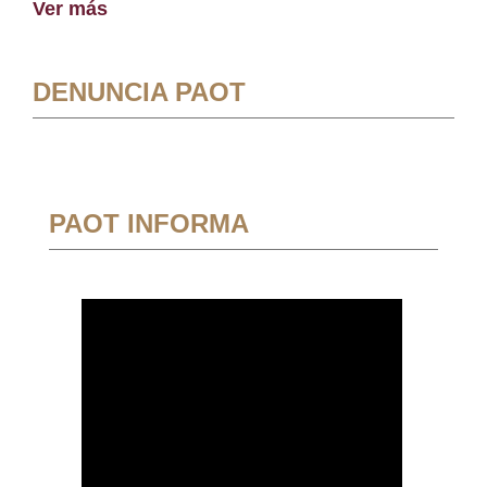
Ver más
DENUNCIA PAOT
PAOT INFORMA