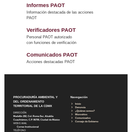
Informes PAOT
Información destacada de las acciones
PAOT
Verificadores PAOT
Personal PAOT autorizado
con funciones de verificación
Comunicados PAOT
Acciones destacadas PAOT
PROCURADURÍA AMBIENTAL Y
Navegación
DEL ORDENAMIENTO
Inicio
TERRITORIAL DE LA CDMX
Denuncia
¿Quiénes somos?
DIRECCIÓN
Micrositios
Medellín 202, Col. Roma Sur, Alcaldía
Comunicados
Cuauhtémoc, C.P. 06700, Ciudad de México
Consejo de Gobierno
WEB E-MAIL
Correo Institucional
TELÉFONO