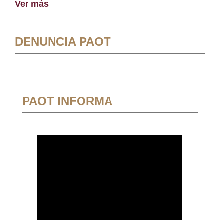
Ver más
DENUNCIA PAOT
PAOT INFORMA