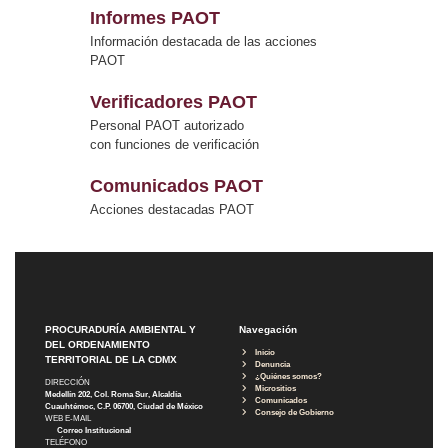
Informes PAOT
Información destacada de las acciones
PAOT
Verificadores PAOT
Personal PAOT autorizado
con funciones de verificación
Comunicados PAOT
Acciones destacadas PAOT
PROCURADURÍA AMBIENTAL Y
Navegación
DEL ORDENAMIENTO
Inicio
TERRITORIAL DE LA CDMX
Denuncia
¿Quiénes somos?
DIRECCIÓN
Micrositios
Medellín 202, Col. Roma Sur, Alcaldía
Comunicados
Cuauhtémoc, C.P. 06700, Ciudad de México
Consejo de Gobierno
WEB E-MAIL
Correo Institucional
TELÉFONO