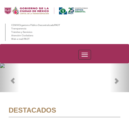
CDMX/Organismo Público Descentralizado/PAOT
Transparencia
Trámites y Servicios
Atención Ciudadana
Web e-mail PAOT
PAOT
Previous
Nex
DESTACADOS