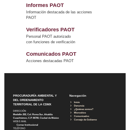
Informes PAOT
Información destacada de las acciones
PAOT
Verificadores PAOT
Personal PAOT autorizado
con funciones de verificación
Comunicados PAOT
Acciones destacadas PAOT
PROCURADURÍA AMBIENTAL Y
Navegación
DEL ORDENAMIENTO
Inicio
TERRITORIAL DE LA CDMX
Denuncia
¿Quiénes somos?
DIRECCIÓN
Micrositios
Medellín 202, Col. Roma Sur, Alcaldía
Comunicados
Cuauhtémoc, C.P. 06700, Ciudad de México
Consejo de Gobierno
WEB E-MAIL
Correo Institucional
TELÉFONO