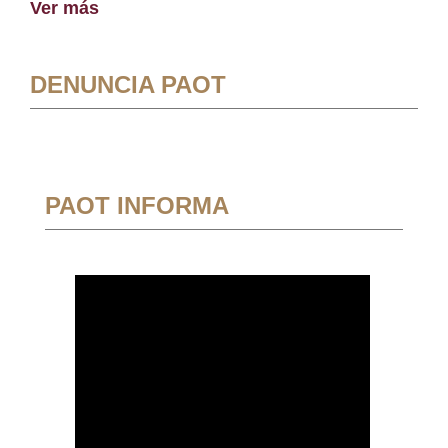
Ver más
DENUNCIA PAOT
PAOT INFORMA