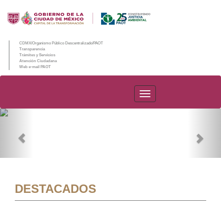
CDMX/Organismo Público Descentralizado/PAOT
Transparencia
Trámites y Servicios
Atención Ciudadana
Web e-mail PAOT
PAOT
Previous
Nex
DESTACADOS