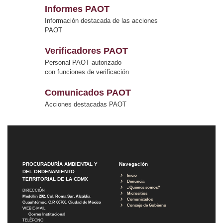
Informes PAOT
Información destacada de las acciones
PAOT
Verificadores PAOT
Personal PAOT autorizado
con funciones de verificación
Comunicados PAOT
Acciones destacadas PAOT
PROCURADURÍA AMBIENTAL Y
Navegación
DEL ORDENAMIENTO
Inicio
TERRITORIAL DE LA CDMX
Denuncia
¿Quiénes somos?
DIRECCIÓN
Micrositios
Medellín 202, Col. Roma Sur, Alcaldía
Comunicados
Cuauhtémoc, C.P. 06700, Ciudad de México
Consejo de Gobierno
WEB E-MAIL
Correo Institucional
TELÉFONO