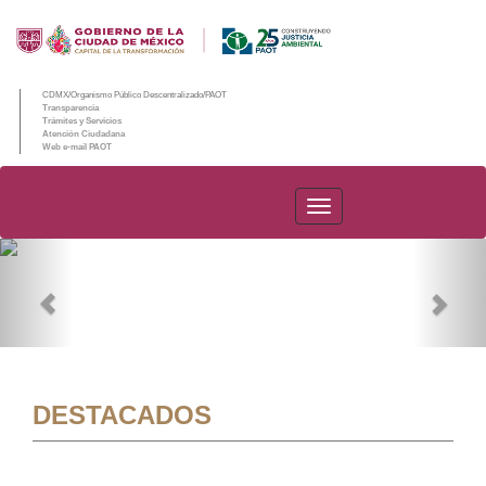
CDMX/Organismo Público Descentralizado/PAOT
Transparencia
Trámites y Servicios
Atención Ciudadana
Web e-mail PAOT
PAOT
Previous
Nex
DESTACADOS