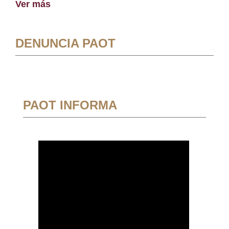
Ver más
DENUNCIA PAOT
PAOT INFORMA