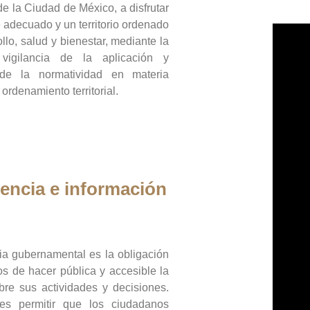
de la Ciudad de México, a disfrutar
 adecuado y un territorio ordenado
llo, salud y bienestar, mediante la
vigilancia de la aplicación y
 de la normatividad en materia
 ordenamiento territorial.
encia e información
ia gubernamental es la obligación
os de hacer pública y accesible la
bre sus actividades y decisiones.
es permitir que los ciudadanos