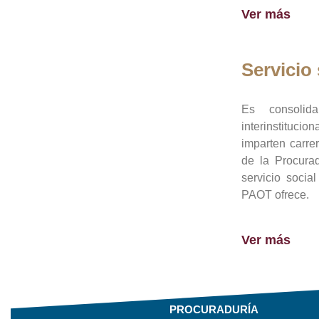
Ver más
Servicio 
Es consolid
interinstituci
imparten carre
de la Procura
servicio socia
PAOT ofrece.
Ver más
PROCURADURÍA