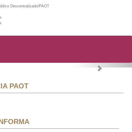
lico Descentralizado/PAOT
s
a
Next
IA PAOT
INFORMA