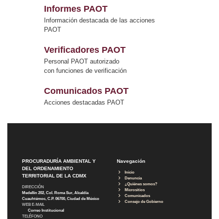
Informes PAOT
Información destacada de las acciones
PAOT
Verificadores PAOT
Personal PAOT autorizado
con funciones de verificación
Comunicados PAOT
Acciones destacadas PAOT
PROCURADURÍA AMBIENTAL Y
Navegación
DEL ORDENAMIENTO
Inicio
TERRITORIAL DE LA CDMX
Denuncia
¿Quiénes somos?
DIRECCIÓN
Micrositios
Medellín 202, Col. Roma Sur, Alcaldía
Comunicados
Cuauhtémoc, C.P. 06700, Ciudad de México
Consejo de Gobierno
WEB E-MAIL
Correo Institucional
TELÉFONO