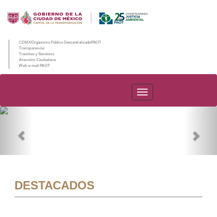
CDMX/Organismo Público Descentralizado/PAOT
Transparencia
Trámites y Servicios
Atención Ciudadana
Web e-mail PAOT
PAOT
Previous
Nex
DESTACADOS