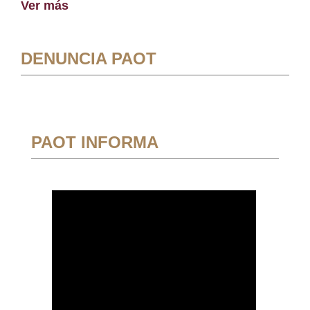
Ver más
DENUNCIA PAOT
PAOT INFORMA