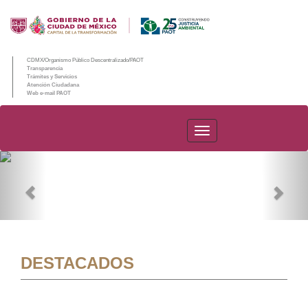
CDMX/Organismo Público Descentralizado/PAOT
Transparencia
Trámites y Servicios
Atención Ciudadana
Web e-mail PAOT
PAOT
Previous
Nex
DESTACADOS