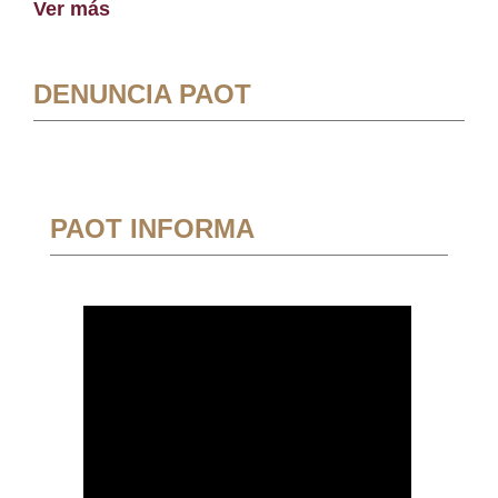
Ver más
DENUNCIA PAOT
PAOT INFORMA