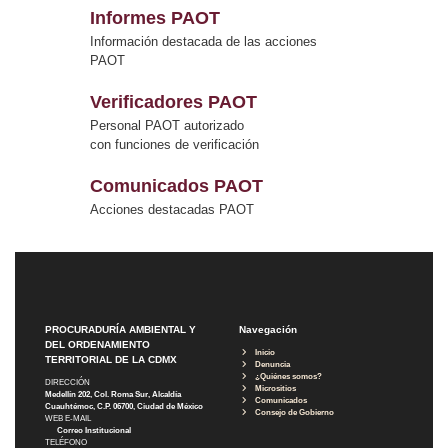
Informes PAOT
Información destacada de las acciones
PAOT
Verificadores PAOT
Personal PAOT autorizado
con funciones de verificación
Comunicados PAOT
Acciones destacadas PAOT
PROCURADURÍA AMBIENTAL Y
Navegación
DEL ORDENAMIENTO
Inicio
TERRITORIAL DE LA CDMX
Denuncia
¿Quiénes somos?
DIRECCIÓN
Micrositios
Medellín 202, Col. Roma Sur, Alcaldía
Comunicados
Cuauhtémoc, C.P. 06700, Ciudad de México
Consejo de Gobierno
WEB E-MAIL
Correo Institucional
TELÉFONO