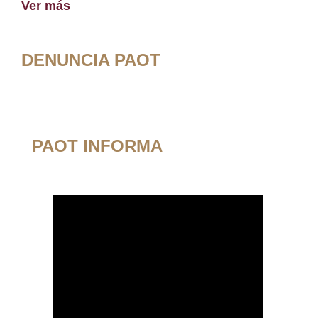
Ver más
DENUNCIA PAOT
PAOT INFORMA