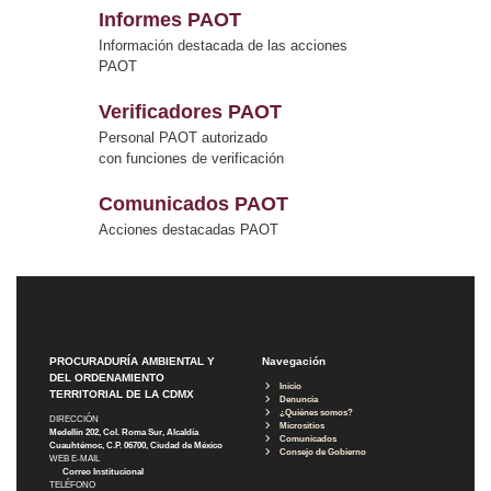
Informes PAOT
Información destacada de las acciones
PAOT
Verificadores PAOT
Personal PAOT autorizado
con funciones de verificación
Comunicados PAOT
Acciones destacadas PAOT
PROCURADURÍA AMBIENTAL Y
Navegación
DEL ORDENAMIENTO
Inicio
TERRITORIAL DE LA CDMX
Denuncia
¿Quiénes somos?
DIRECCIÓN
Micrositios
Medellín 202, Col. Roma Sur, Alcaldía
Comunicados
Cuauhtémoc, C.P. 06700, Ciudad de México
Consejo de Gobierno
WEB E-MAIL
Correo Institucional
TELÉFONO