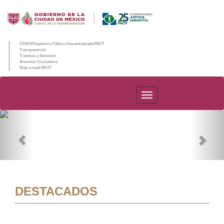
CDMX/Organismo Público Descentralizado/PAOT
Transparencia
Trámites y Servicios
Atención Ciudadana
Web e-mail PAOT
PAOT
Previous
Nex
DESTACADOS