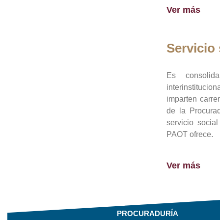
Ver más
Servicio 
Es consolid
interinstituci
imparten carre
de la Procura
servicio socia
PAOT ofrece.
Ver más
PROCURADURÍA