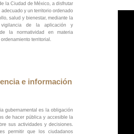
de la Ciudad de México, a disfrutar
 adecuado y un territorio ordenado
llo, salud y bienestar, mediante la
vigilancia de la aplicación y
 de la normatividad en materia
 ordenamiento territorial.
encia e información
ia gubernamental es la obligación
os de hacer pública y accesible la
bre sus actividades y decisiones.
es permitir que los ciudadanos