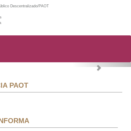
lico Descentralizado/PAOT
s
a
Next
IA PAOT
INFORMA