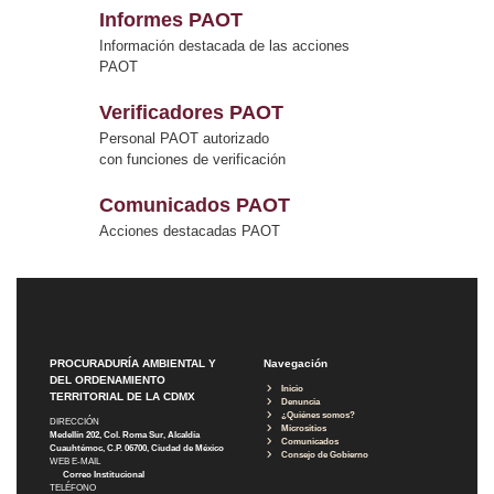
Informes PAOT
Información destacada de las acciones
PAOT
Verificadores PAOT
Personal PAOT autorizado
con funciones de verificación
Comunicados PAOT
Acciones destacadas PAOT
PROCURADURÍA AMBIENTAL Y
Navegación
DEL ORDENAMIENTO
Inicio
TERRITORIAL DE LA CDMX
Denuncia
¿Quiénes somos?
DIRECCIÓN
Micrositios
Medellín 202, Col. Roma Sur, Alcaldía
Comunicados
Cuauhtémoc, C.P. 06700, Ciudad de México
Consejo de Gobierno
WEB E-MAIL
Correo Institucional
TELÉFONO