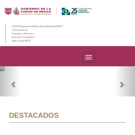
CDMX/Organismo Público Descentralizado/PAOT
Transparencia
Trámites y Servicios
Atención Ciudadana
Web e-mail PAOT
PAOT
Previous
Nex
DESTACADOS