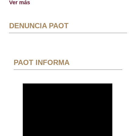
Ver más
DENUNCIA PAOT
PAOT INFORMA