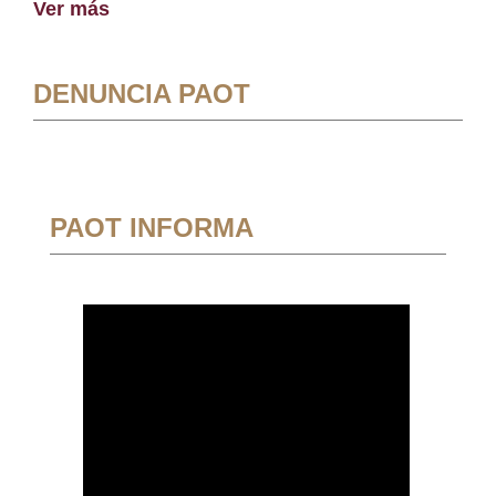
Ver más
DENUNCIA PAOT
PAOT INFORMA