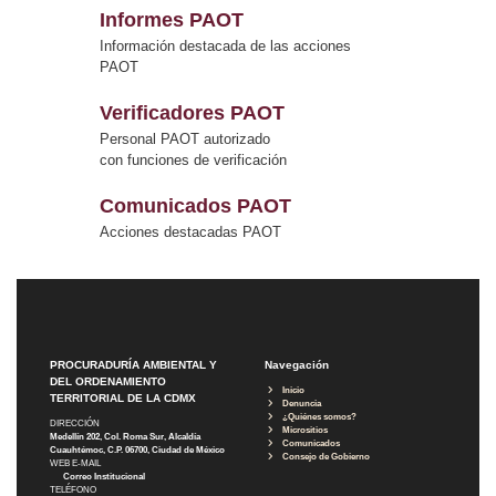
Informes PAOT
Información destacada de las acciones
PAOT
Verificadores PAOT
Personal PAOT autorizado
con funciones de verificación
Comunicados PAOT
Acciones destacadas PAOT
PROCURADURÍA AMBIENTAL Y
Navegación
DEL ORDENAMIENTO
Inicio
TERRITORIAL DE LA CDMX
Denuncia
¿Quiénes somos?
DIRECCIÓN
Micrositios
Medellín 202, Col. Roma Sur, Alcaldía
Comunicados
Cuauhtémoc, C.P. 06700, Ciudad de México
Consejo de Gobierno
WEB E-MAIL
Correo Institucional
TELÉFONO