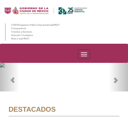
CDMX/Organismo Público Descentralizado/PAOT
Transparencia
Trámites y Servicios
Atención Ciudadana
Web e-mail PAOT
PAOT
Previous
Nex
DESTACADOS