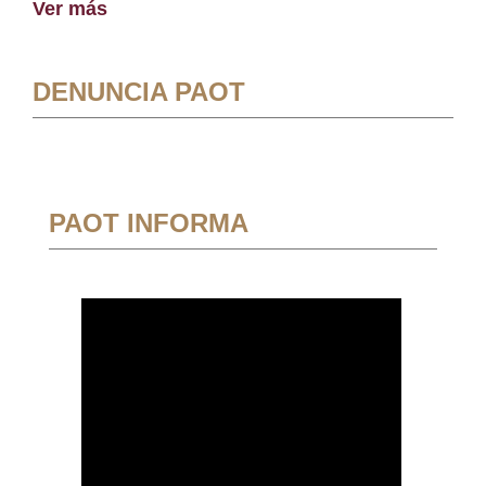
Ver más
DENUNCIA PAOT
PAOT INFORMA