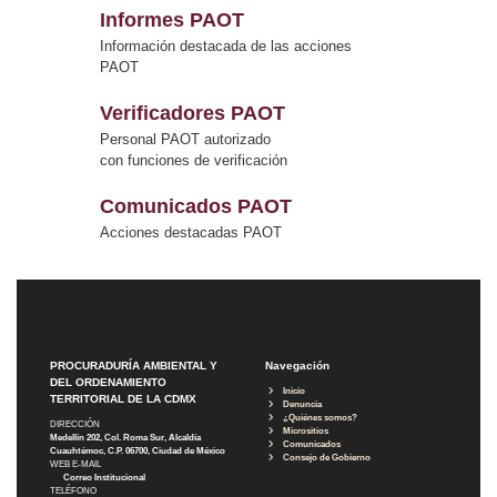
Informes PAOT
Información destacada de las acciones
PAOT
Verificadores PAOT
Personal PAOT autorizado
con funciones de verificación
Comunicados PAOT
Acciones destacadas PAOT
PROCURADURÍA AMBIENTAL Y
Navegación
DEL ORDENAMIENTO
Inicio
TERRITORIAL DE LA CDMX
Denuncia
¿Quiénes somos?
DIRECCIÓN
Micrositios
Medellín 202, Col. Roma Sur, Alcaldía
Comunicados
Cuauhtémoc, C.P. 06700, Ciudad de México
Consejo de Gobierno
WEB E-MAIL
Correo Institucional
TELÉFONO