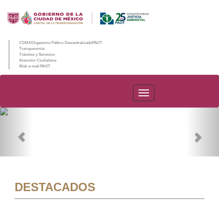
CDMX/Organismo Público Descentralizado/PAOT
Transparencia
Trámites y Servicios
Atención Ciudadana
Web e-mail PAOT
PAOT
Previous
Nex
DESTACADOS