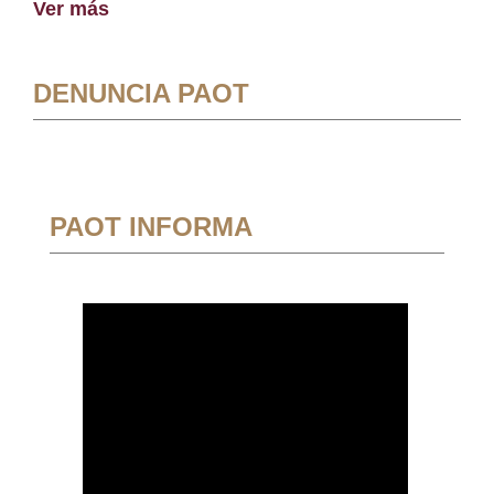
Ver más
DENUNCIA PAOT
PAOT INFORMA