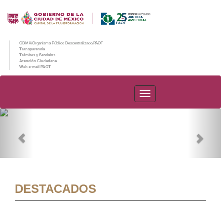
CDMX/Organismo Público Descentralizado/PAOT
Transparencia
Trámites y Servicios
Atención Ciudadana
Web e-mail PAOT
PAOT
Previous
Nex
DESTACADOS