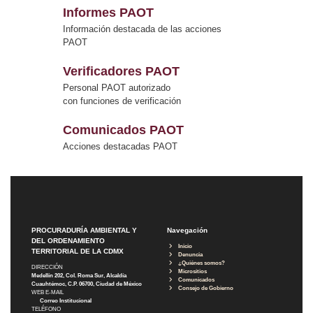
Informes PAOT
Información destacada de las acciones
PAOT
Verificadores PAOT
Personal PAOT autorizado
con funciones de verificación
Comunicados PAOT
Acciones destacadas PAOT
PROCURADURÍA AMBIENTAL Y
Navegación
DEL ORDENAMIENTO
Inicio
TERRITORIAL DE LA CDMX
Denuncia
¿Quiénes somos?
DIRECCIÓN
Micrositios
Medellín 202, Col. Roma Sur, Alcaldía
Comunicados
Cuauhtémoc, C.P. 06700, Ciudad de México
Consejo de Gobierno
WEB E-MAIL
Correo Institucional
TELÉFONO