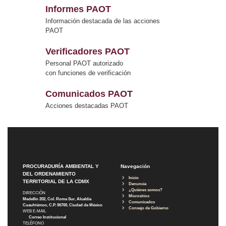
Informes PAOT
Información destacada de las acciones
PAOT
Verificadores PAOT
Personal PAOT autorizado
con funciones de verificación
Comunicados PAOT
Acciones destacadas PAOT
PROCURADURÍA AMBIENTAL Y
Navegación
DEL ORDENAMIENTO
Inicio
TERRITORIAL DE LA CDMX
Denuncia
¿Quiénes somos?
DIRECCIÓN
Micrositios
Medellín 202, Col. Roma Sur, Alcaldía
Comunicados
Cuauhtémoc, C.P. 06700, Ciudad de México
Consejo de Gobierno
WEB E-MAIL
Correo Institucional
TELÉFONO