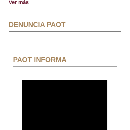
Ver más
DENUNCIA PAOT
PAOT INFORMA