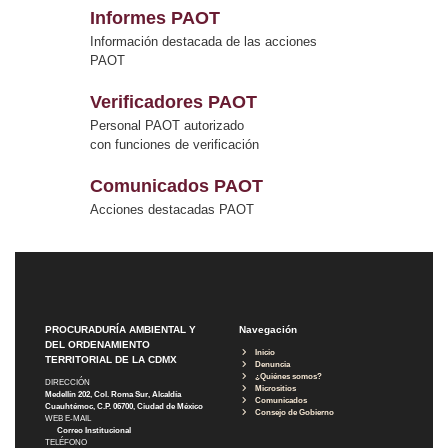
Informes PAOT
Información destacada de las acciones
PAOT
Verificadores PAOT
Personal PAOT autorizado
con funciones de verificación
Comunicados PAOT
Acciones destacadas PAOT
PROCURADURÍA AMBIENTAL Y
Navegación
DEL ORDENAMIENTO
Inicio
TERRITORIAL DE LA CDMX
Denuncia
¿Quiénes somos?
DIRECCIÓN
Micrositios
Medellín 202, Col. Roma Sur, Alcaldía
Comunicados
Cuauhtémoc, C.P. 06700, Ciudad de México
Consejo de Gobierno
WEB E-MAIL
Correo Institucional
TELÉFONO