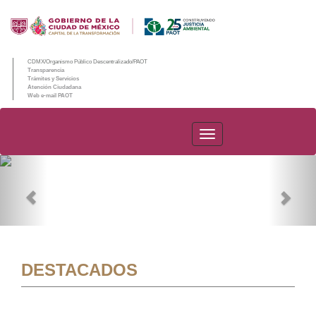
CDMX/Organismo Público Descentralizado/PAOT
Transparencia
Trámites y Servicios
Atención Ciudadana
Web e-mail PAOT
PAOT
Previous
Nex
DESTACADOS