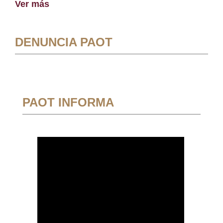
Ver más
DENUNCIA PAOT
PAOT INFORMA