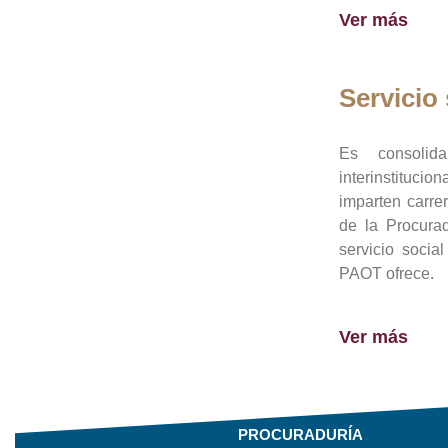
Ver más
Servicio 
Es consolid
interinstituci
imparten carre
de la Procura
servicio socia
PAOT ofrece.
Ver más
PROCURADURÍA