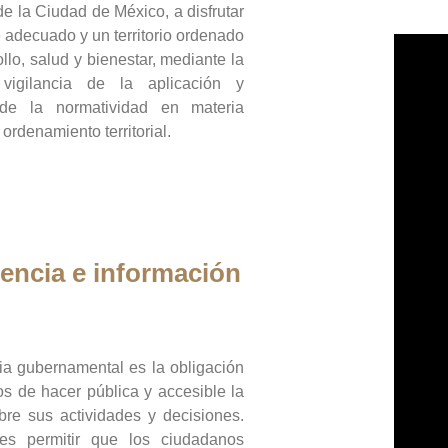
de la Ciudad de México, a disfrutar
 adecuado y un territorio ordenado
llo, salud y bienestar, mediante la
vigilancia de la aplicación y
 de la normatividad en materia
 ordenamiento territorial.
encia e información
ia gubernamental es la obligación
os de hacer pública y accesible la
bre sus actividades y decisiones.
es permitir que los ciudadanos