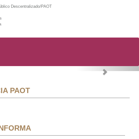
lico Descentralizado/PAOT
s
a
Next
IA PAOT
INFORMA