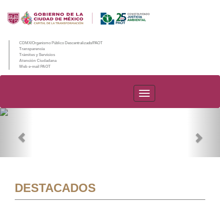
CDMX/Organismo Público Descentralizado/PAOT
Transparencia
Trámites y Servicios
Atención Ciudadana
Web e-mail PAOT
PAOT
Previous
Nex
DESTACADOS