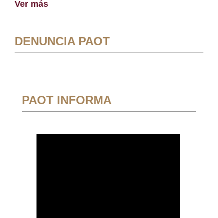
Ver más
DENUNCIA PAOT
PAOT INFORMA