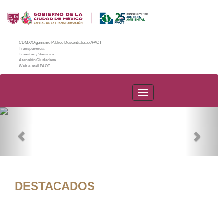
CDMX/Organismo Público Descentralizado/PAOT
Transparencia
Trámites y Servicios
Atención Ciudadana
Web e-mail PAOT
PAOT
Previous
Nex
DESTACADOS