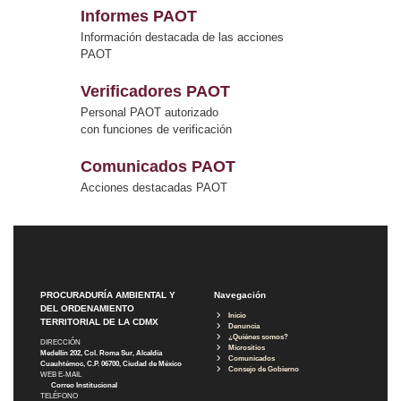
Informes PAOT
Información destacada de las acciones
PAOT
Verificadores PAOT
Personal PAOT autorizado
con funciones de verificación
Comunicados PAOT
Acciones destacadas PAOT
PROCURADURÍA AMBIENTAL Y
Navegación
DEL ORDENAMIENTO
Inicio
TERRITORIAL DE LA CDMX
Denuncia
¿Quiénes somos?
DIRECCIÓN
Micrositios
Medellín 202, Col. Roma Sur, Alcaldía
Comunicados
Cuauhtémoc, C.P. 06700, Ciudad de México
Consejo de Gobierno
WEB E-MAIL
Correo Institucional
TELÉFONO