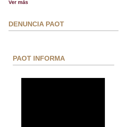
Ver más
DENUNCIA PAOT
PAOT INFORMA