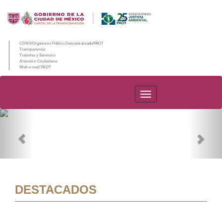
CDMX/Organismo Público Descentralizado/PAOT
Transparencia
Trámites y Servicios
Atención Ciudadana
Web e-mail PAOT
PAOT
Previous
Nex
DESTACADOS