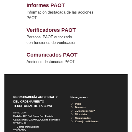
Informes PAOT
Información destacada de las acciones
PAOT
Verificadores PAOT
Personal PAOT autorizado
con funciones de verificación
Comunicados PAOT
Acciones destacadas PAOT
PROCURADURÍA AMBIENTAL Y
Navegación
DEL ORDENAMIENTO
Inicio
TERRITORIAL DE LA CDMX
Denuncia
¿Quiénes somos?
DIRECCIÓN
Micrositios
Medellín 202, Col. Roma Sur, Alcaldía
Comunicados
Cuauhtémoc, C.P. 06700, Ciudad de México
Consejo de Gobierno
WEB E-MAIL
Correo Institucional
TELÉFONO