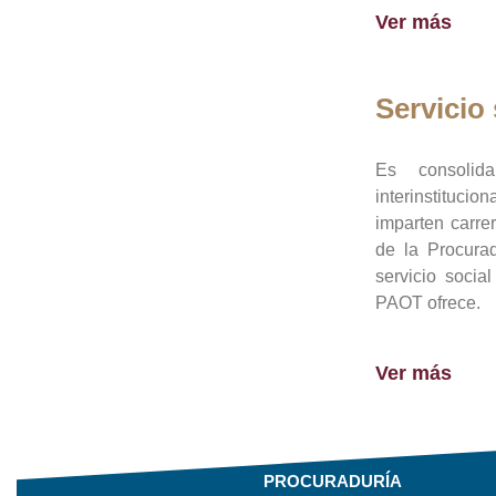
Ver más
Servicio 
Es consolid
interinstituci
imparten carre
de la Procura
servicio socia
PAOT ofrece.
Ver más
PROCURADURÍA