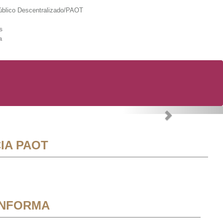
lico Descentralizado/PAOT
s
a
Next
IA PAOT
INFORMA