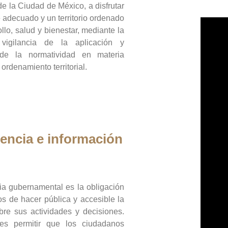
de la Ciudad de México, a disfrutar
 adecuado y un territorio ordenado
llo, salud y bienestar, mediante la
vigilancia de la aplicación y
 de la normatividad en materia
 ordenamiento territorial.
encia e información
ia gubernamental es la obligación
os de hacer pública y accesible la
bre sus actividades y decisiones.
es permitir que los ciudadanos