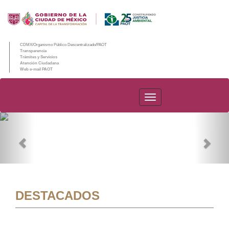
CDMX/Organismo Público Descentralizado/PAOT
Transparencia
Trámites y Servicios
Atención Ciudadana
Web e-mail PAOT
PAOT
Previous
Nex
DESTACADOS