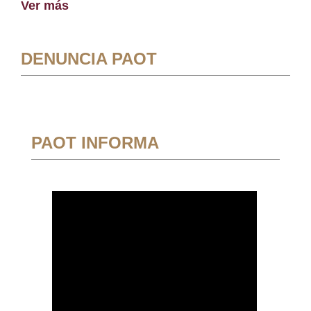
Ver más
DENUNCIA PAOT
PAOT INFORMA