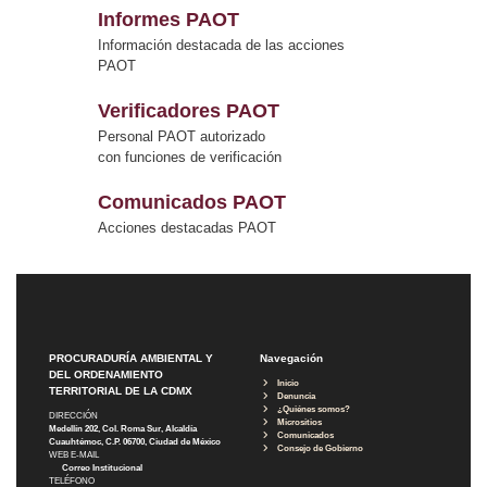
Informes PAOT
Información destacada de las acciones
PAOT
Verificadores PAOT
Personal PAOT autorizado
con funciones de verificación
Comunicados PAOT
Acciones destacadas PAOT
PROCURADURÍA AMBIENTAL Y
Navegación
DEL ORDENAMIENTO
Inicio
TERRITORIAL DE LA CDMX
Denuncia
¿Quiénes somos?
DIRECCIÓN
Micrositios
Medellín 202, Col. Roma Sur, Alcaldía
Comunicados
Cuauhtémoc, C.P. 06700, Ciudad de México
Consejo de Gobierno
WEB E-MAIL
Correo Institucional
TELÉFONO