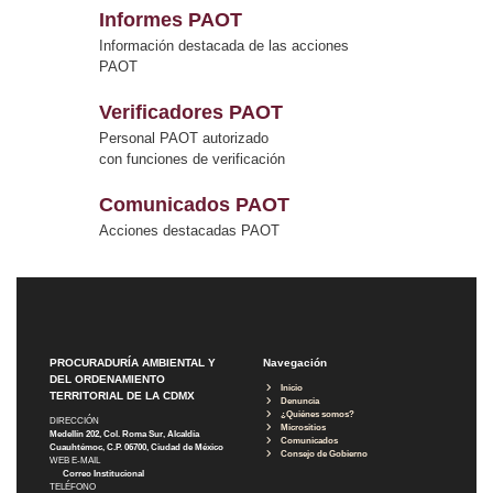
Informes PAOT
Información destacada de las acciones
PAOT
Verificadores PAOT
Personal PAOT autorizado
con funciones de verificación
Comunicados PAOT
Acciones destacadas PAOT
PROCURADURÍA AMBIENTAL Y
Navegación
DEL ORDENAMIENTO
Inicio
TERRITORIAL DE LA CDMX
Denuncia
¿Quiénes somos?
DIRECCIÓN
Micrositios
Medellín 202, Col. Roma Sur, Alcaldía
Comunicados
Cuauhtémoc, C.P. 06700, Ciudad de México
Consejo de Gobierno
WEB E-MAIL
Correo Institucional
TELÉFONO