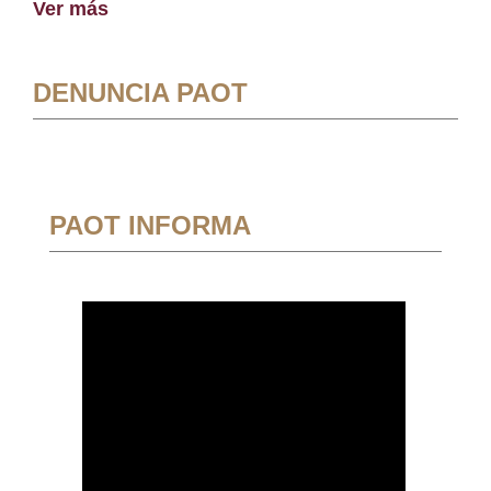
Ver más
DENUNCIA PAOT
PAOT INFORMA