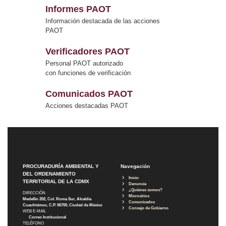
Informes PAOT
Información destacada de las acciones
PAOT
Verificadores PAOT
Personal PAOT autorizado
con funciones de verificación
Comunicados PAOT
Acciones destacadas PAOT
PROCURADURÍA AMBIENTAL Y
Navegación
DEL ORDENAMIENTO
Inicio
TERRITORIAL DE LA CDMX
Denuncia
¿Quiénes somos?
DIRECCIÓN
Micrositios
Medellín 202, Col. Roma Sur, Alcaldía
Comunicados
Cuauhtémoc, C.P. 06700, Ciudad de México
Consejo de Gobierno
WEB E-MAIL
Correo Institucional
TELÉFONO