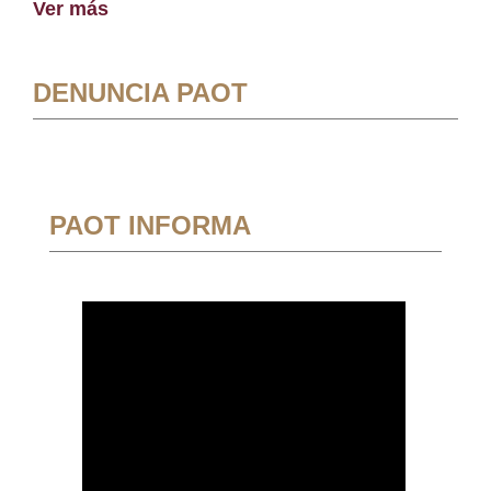
Ver más
DENUNCIA PAOT
PAOT INFORMA