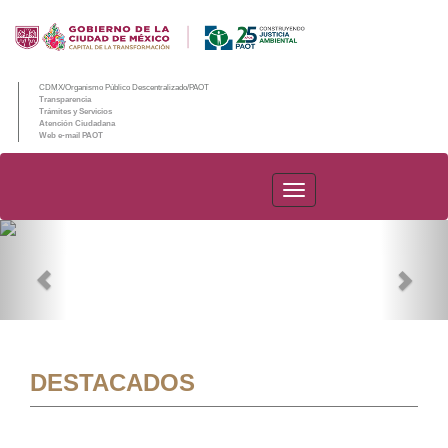
CDMX/Organismo Público Descentralizado/PAOT
Transparencia
Trámites y Servicios
Atención Ciudadana
Web e-mail PAOT
PAOT
Previous
Nex
DESTACADOS