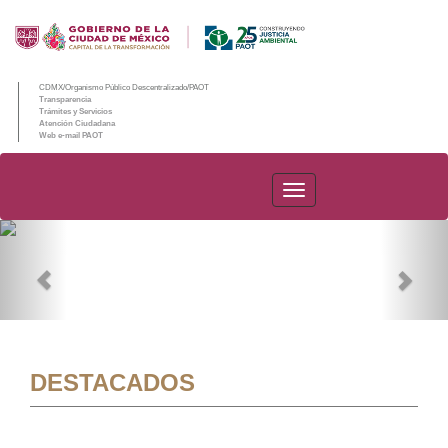
CDMX/Organismo Público Descentralizado/PAOT
Transparencia
Trámites y Servicios
Atención Ciudadana
Web e-mail PAOT
PAOT
Previous
Nex
DESTACADOS