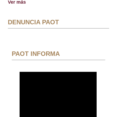
Ver más
DENUNCIA PAOT
PAOT INFORMA