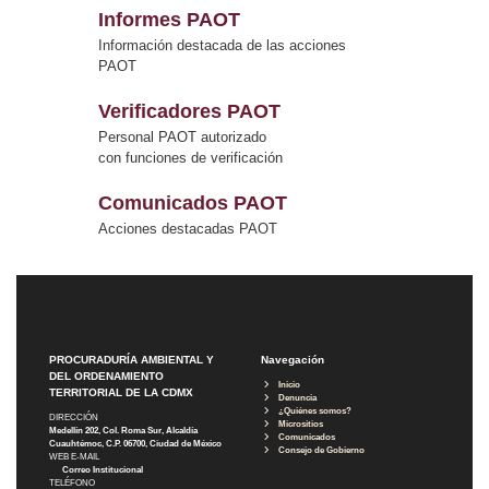
Informes PAOT
Información destacada de las acciones
PAOT
Verificadores PAOT
Personal PAOT autorizado
con funciones de verificación
Comunicados PAOT
Acciones destacadas PAOT
PROCURADURÍA AMBIENTAL Y
Navegación
DEL ORDENAMIENTO
Inicio
TERRITORIAL DE LA CDMX
Denuncia
¿Quiénes somos?
DIRECCIÓN
Micrositios
Medellín 202, Col. Roma Sur, Alcaldía
Comunicados
Cuauhtémoc, C.P. 06700, Ciudad de México
Consejo de Gobierno
WEB E-MAIL
Correo Institucional
TELÉFONO