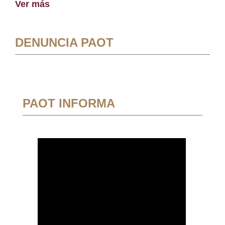
Ver más
DENUNCIA PAOT
PAOT INFORMA