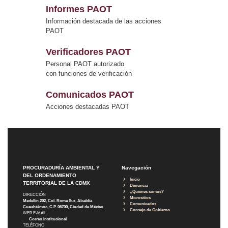
Informes PAOT
Información destacada de las acciones
PAOT
Verificadores PAOT
Personal PAOT autorizado
con funciones de verificación
Comunicados PAOT
Acciones destacadas PAOT
PROCURADURÍA AMBIENTAL Y
Navegación
DEL ORDENAMIENTO
Inicio
TERRITORIAL DE LA CDMX
Denuncia
¿Quiénes somos?
DIRECCIÓN
Micrositios
Medellín 202, Col. Roma Sur, Alcaldía
Comunicados
Cuauhtémoc, C.P. 06700, Ciudad de México
Consejo de Gobierno
WEB E-MAIL
Correo Institucional
TELÉFONO