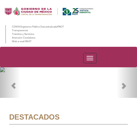
CDMX/Organismo Público Descentralizado/PAOT
Transparencia
Trámites y Servicios
Atención Ciudadana
Web e-mail PAOT
PAOT
Previous
Nex
DESTACADOS