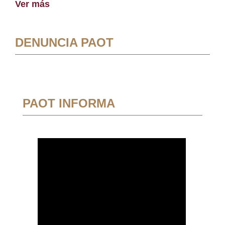
Ver más
DENUNCIA PAOT
PAOT INFORMA