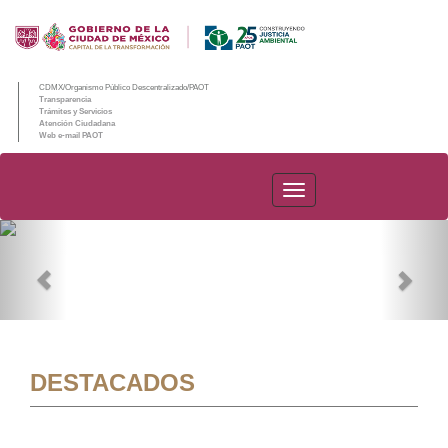
CDMX/Organismo Público Descentralizado/PAOT
Transparencia
Trámites y Servicios
Atención Ciudadana
Web e-mail PAOT
PAOT
Previous
Nex
DESTACADOS