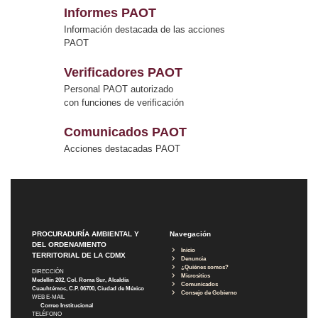
Informes PAOT
Información destacada de las acciones
PAOT
Verificadores PAOT
Personal PAOT autorizado
con funciones de verificación
Comunicados PAOT
Acciones destacadas PAOT
PROCURADURÍA AMBIENTAL Y
Navegación
DEL ORDENAMIENTO
Inicio
TERRITORIAL DE LA CDMX
Denuncia
¿Quiénes somos?
DIRECCIÓN
Micrositios
Medellín 202, Col. Roma Sur, Alcaldía
Comunicados
Cuauhtémoc, C.P. 06700, Ciudad de México
Consejo de Gobierno
WEB E-MAIL
Correo Institucional
TELÉFONO