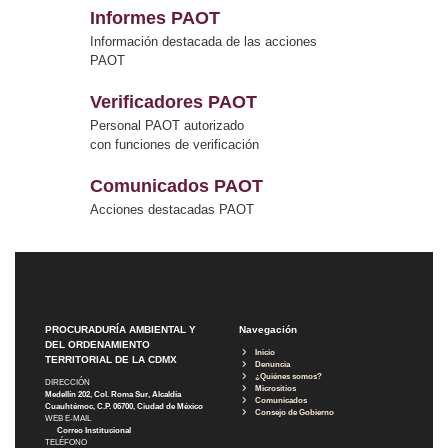
Informes PAOT
Información destacada de las acciones
PAOT
Verificadores PAOT
Personal PAOT autorizado
con funciones de verificación
Comunicados PAOT
Acciones destacadas PAOT
PROCURADURÍA AMBIENTAL Y
Navegación
DEL ORDENAMIENTO
Inicio
TERRITORIAL DE LA CDMX
Denuncia
¿Quiénes somos?
DIRECCIÓN
Micrositios
Medellín 202, Col. Roma Sur, Alcaldía
Comunicados
Cuauhtémoc, C.P. 06700, Ciudad de México
Consejo de Gobierno
WEB E-MAIL
Correo Institucional
TELÉFONO