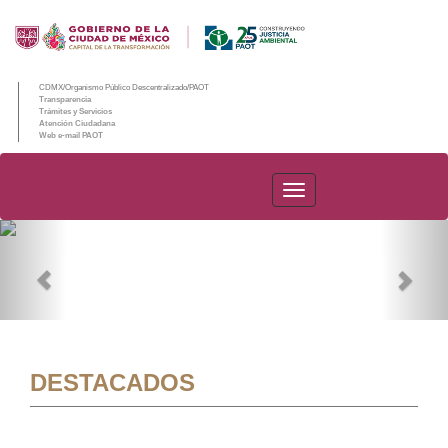
CDMX/Organismo Público Descentralizado/PAOT
Transparencia
Trámites y Servicios
Atención Ciudadana
Web e-mail PAOT
PAOT
Previous
Nex
DESTACADOS