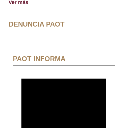
Ver más
DENUNCIA PAOT
PAOT INFORMA