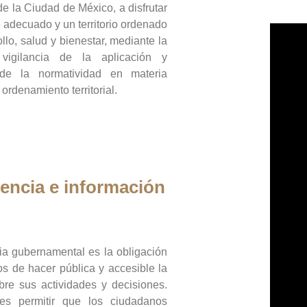
de la Ciudad de México, a disfrutar
 adecuado y un territorio ordenado
llo, salud y bienestar, mediante la
vigilancia de la aplicación y
 de la normatividad en materia
 ordenamiento territorial.
encia e información
ia gubernamental es la obligación
os de hacer pública y accesible la
bre sus actividades y decisiones.
es permitir que los ciudadanos