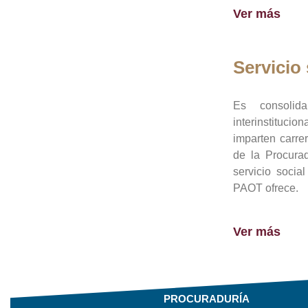
Ver más
Servicio 
Es consolid
interinstituci
imparten carre
de la Procura
servicio socia
PAOT ofrece.
Ver más
PROCURADURÍA