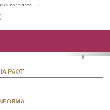
lico Descentralizado/PAOT
s
a
Next
IA PAOT
INFORMA