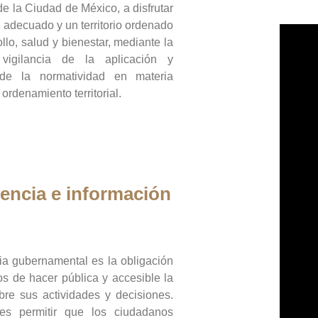
de la Ciudad de México, a disfrutar
 adecuado y un territorio ordenado
llo, salud y bienestar, mediante la
vigilancia de la aplicación y
 de la normatividad en materia
 ordenamiento territorial.
encia e información
ia gubernamental es la obligación
os de hacer pública y accesible la
bre sus actividades y decisiones.
es permitir que los ciudadanos