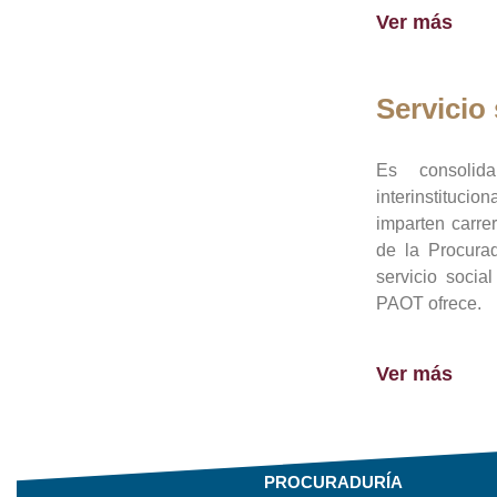
Ver más
Servicio 
Es consolid
interinstituci
imparten carre
de la Procura
servicio socia
PAOT ofrece.
Ver más
PROCURADURÍA