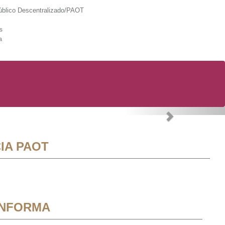
lico Descentralizado/PAOT
s
a
Next
IA PAOT
INFORMA