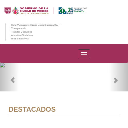
CDMX/Organismo Público Descentralizado/PAOT
Transparencia
Trámites y Servicios
Atención Ciudadana
Web e-mail PAOT
PAOT
Previous
Nex
DESTACADOS