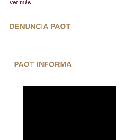
Ver más
DENUNCIA PAOT
PAOT INFORMA