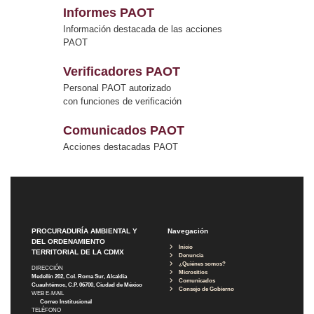
Informes PAOT
Información destacada de las acciones
PAOT
Verificadores PAOT
Personal PAOT autorizado
con funciones de verificación
Comunicados PAOT
Acciones destacadas PAOT
PROCURADURÍA AMBIENTAL Y
Navegación
DEL ORDENAMIENTO
Inicio
TERRITORIAL DE LA CDMX
Denuncia
¿Quiénes somos?
DIRECCIÓN
Micrositios
Medellín 202, Col. Roma Sur, Alcaldía
Comunicados
Cuauhtémoc, C.P. 06700, Ciudad de México
Consejo de Gobierno
WEB E-MAIL
Correo Institucional
TELÉFONO