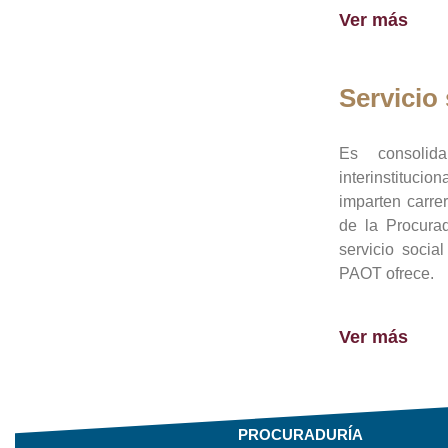
Ver más
Servicio 
Es consolid
interinstituci
imparten carre
de la Procura
servicio socia
PAOT ofrece.
Ver más
PROCURADURÍA