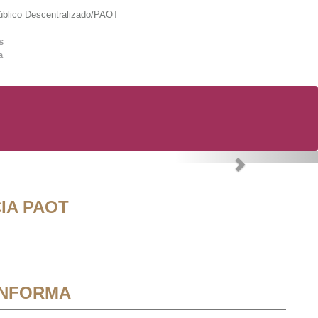
lico Descentralizado/PAOT
s
a
Next
IA PAOT
INFORMA