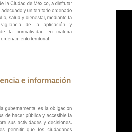
de la Ciudad de México, a disfrutar
 adecuado y un territorio ordenado
llo, salud y bienestar, mediante la
vigilancia de la aplicación y
 de la normatividad en materia
 ordenamiento territorial.
encia e información
ia gubernamental es la obligación
os de hacer pública y accesible la
bre sus actividades y decisiones.
es permitir que los ciudadanos